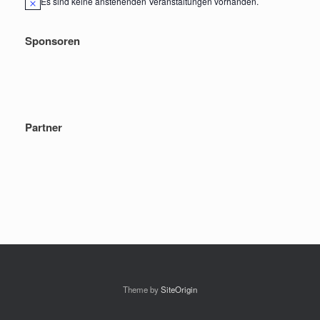
Es sind keine anstehenden Veranstaltungen vorhanden.
Hinweis
Sponsoren
Partner
Theme by
SiteOrigin