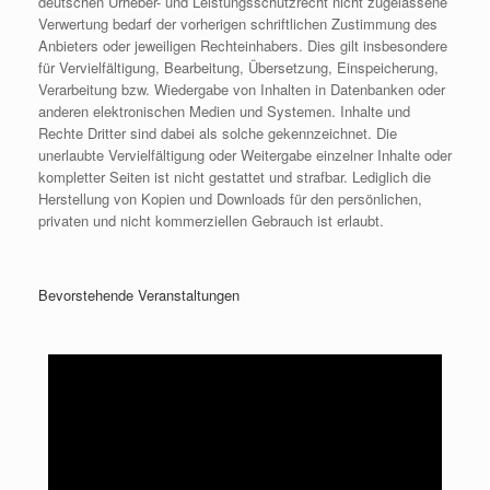
deutschen Urheber- und Leistungsschutzrecht nicht zugelassene
Verwertung bedarf der vorherigen schriftlichen Zustimmung des
Anbieters oder jeweiligen Rechteinhabers. Dies gilt insbesondere
für Vervielfältigung, Bearbeitung, Übersetzung, Einspeicherung,
Verarbeitung bzw. Wiedergabe von Inhalten in Datenbanken oder
anderen elektronischen Medien und Systemen. Inhalte und
Rechte Dritter sind dabei als solche gekennzeichnet. Die
unerlaubte Vervielfältigung oder Weitergabe einzelner Inhalte oder
kompletter Seiten ist nicht gestattet und strafbar. Lediglich die
Herstellung von Kopien und Downloads für den persönlichen,
privaten und nicht kommerziellen Gebrauch ist erlaubt.
Bevorstehende Veranstaltungen