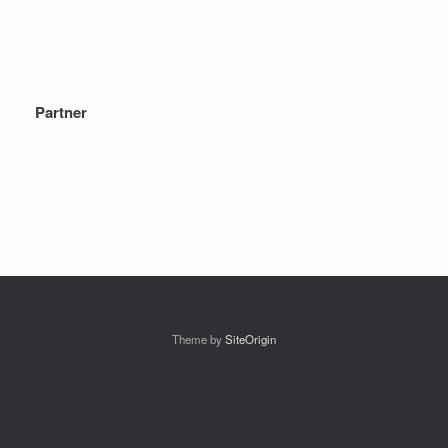
Partner
Theme by
SiteOrigin