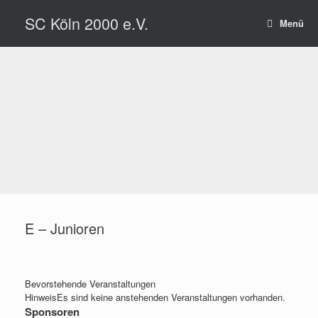
Zum
SC Köln 2000 e.V.
Inhalt
Menü
springen
E – Junioren
Bevorstehende Veranstaltungen
Hinweis
Es sind keine anstehenden Veranstaltungen vorhanden.
Sponsoren