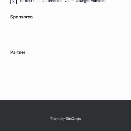
Es sind keine anstehenden Veranstaltungen vorhanden.
Hinweis
Sponsoren
Partner
Theme by
SiteOrigin