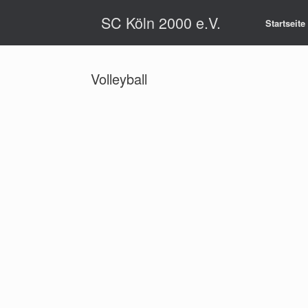
Zum
SC Köln 2000 e.V.
Inhalt
Startseite
springen
Volleyball