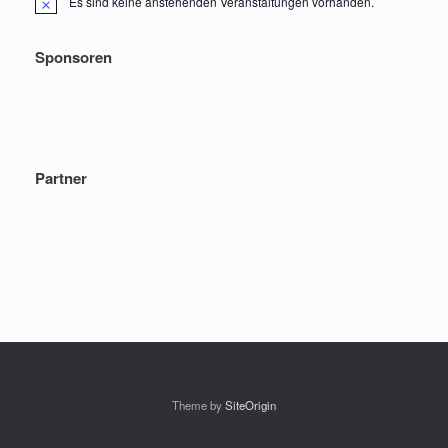
Es sind keine anstehenden Veranstaltungen vorhanden.
Hinweis
Sponsoren
Partner
Theme by
SiteOrigin